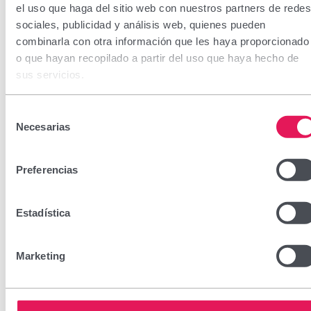
el uso que haga del sitio web con nuestros partners de redes
sociales, publicidad y análisis web, quienes pueden
combinarla con otra información que les haya proporcionado
o que hayan recopilado a partir del uso que haya hecho de
sus servicios.
Unglax Crema nutritiva
Selección
Necesarias
de
consentimiento
CN: 3062824
Preferencias
Tratamiento nutritivo para uñas secas y deterioradas.
Penetra hasta las capas más profundas de la uña aportando
Estadística
nutrición y flexibilidad. Su uso continuado regenera las
uñas y les proporciona resistencia.
Marketing
Encuéntralo en tu farmacia