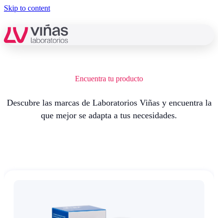
Skip to content
Encuentra tu producto
Nuestras marcas
Áreas de cuidado
Descubre las marcas de Laboratorios Viñas y encuentra la
Encuentra tu producto
que mejor se adapta a tus necesidades.
Blog
Radio
Piel
Belcils
Cabello
Vitacrecil
Ojos
Dentispray
Dolor
Salil
BUSCADOR DE FARMACIAS
Viñas corporativo