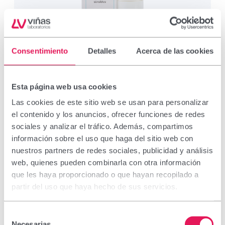
Consentimiento
Detalles
Acerca de las cookies
Esta página web usa cookies
HIGIENE OCULAR
Las cookies de este sitio web se usan para personalizar
el contenido y los anuncios, ofrecer funciones de redes
Belcils Espuma Limpiadora 50 ml
sociales y analizar el tráfico. Además, compartimos
información sobre el uso que haga del sitio web con
nuestros partners de redes sociales, publicidad y análisis
Limpia eficazmente tus ojos. La espuma está formulada para
web, quienes pueden combinarla con otra información
la higiene diaria de los párpados sensibles y es altamente
que les haya proporcionado o que hayan recopilado a
tolerante.
partir del uso que haya hecho de sus servicios.
Selección
Ver Producto
Necesarias