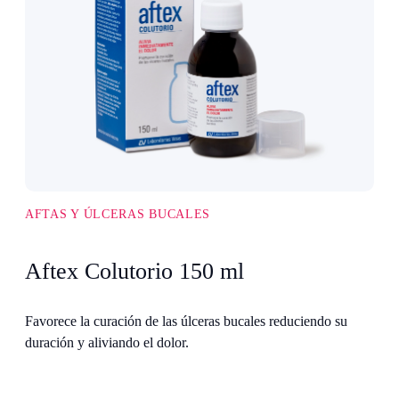
Uñas
Oral
Niños
Mujer
Todas las
Molusk
Emolienta
Unglax
marcas
AFTAS Y ÚLCERAS BUCALES
Aftex Colutorio 150 ml
Favorece la curación de las úlceras bucales reduciendo su
duración y aliviando el dolor.