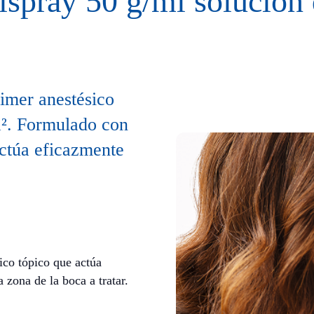
ispray 50 g/ml solución 
rimer anestésico
a². Formulado con
ctúa eficazmente
ico tópico que actúa
 zona de la boca a tratar.