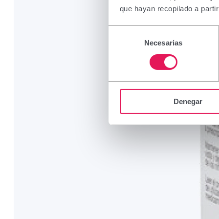
que hayan recopilado a parti
Selección
Necesarias
de
consentimiento
Denegar