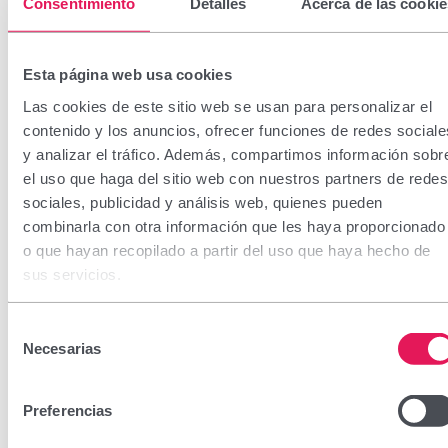
Consentimiento
Detalles
Acerca de las cookie
Esta página web usa cookies
Las cookies de este sitio web se usan para personalizar el
contenido y los anuncios, ofrecer funciones de redes sociale
Septomida MD Sobres
y analizar el tráfico. Además, compartimos información sobr
el uso que haga del sitio web con nuestros partners de redes
sociales, publicidad y análisis web, quienes pueden
CN: 204456.2
combinarla con otra información que les haya proporcionado
o que hayan recopilado a partir del uso que haya hecho de
Septomida MD sobres es un producto sanitario
sus servicios.
antiexudativo, astringente y antiséptico para el tratamiento
tópico de lesiones cutáneas exudativas extensas. Su
Selección
fórmula con sulfatos de zinc, cobre y aluminio-potásico
Necesarias
de
ayuda a eliminar el exudado, favorece la cicatrización y
consentimiento
reduce el riesgo de infecciones.
Preferencias