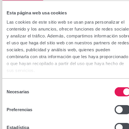
Esta página web usa cookies
Las cookies de este sitio web se usan para personalizar el
contenido y los anuncios, ofrecer funciones de redes sociale
y analizar el tráfico. Además, compartimos información sobr
Septomida MD Spray
el uso que haga del sitio web con nuestros partners de redes
sociales, publicidad y análisis web, quienes pueden
combinarla con otra información que les haya proporcionado
CN: 203626.0
o que hayan recopilado a partir del uso que haya hecho de
sus servicios.
Septomida MD Spray es un producto sanitario
antiexudativo, astringente y antiséptico para el tratamiento
Selección
tópico de lesiones cutáneas exudativas localizadas. Su
Necesarias
de
fórmula con sulfatos de zinc, cobre y aluminio-potásico
consentimiento
ayuda a eliminar el exudado, favorece la cicatrización y
Preferencias
reduce el riesgo de infecciones.
Estadística