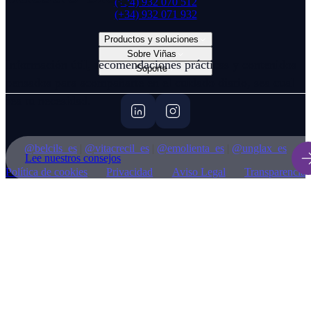
(+34) 932 070 512
(+34) 932 071 932
Productos y soluciones
Sobre Viñas
Información útil, recomendaciones prácticas y contenidos
Soporte
pensados para acompañarte en el cuidado diario, sea cual
sea tu necesidad.
@belcils_es
|
@vitacrecil_es
|
@emolienta_es
|
@unglax_es
Lee nuestros consejos
Política de cookies
Privacidad
Aviso Legal
Transparencia