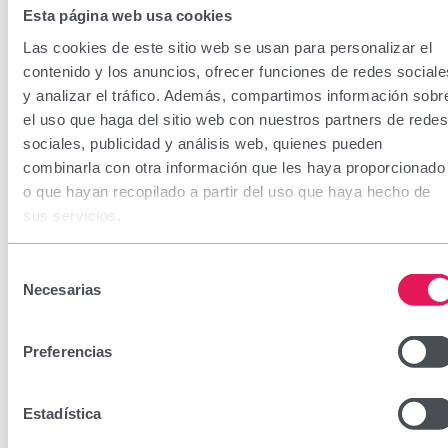
Esta página web usa cookies
Las cookies de este sitio web se usan para personalizar el
contenido y los anuncios, ofrecer funciones de redes sociale
y analizar el tráfico. Además, compartimos información sobr
el uso que haga del sitio web con nuestros partners de redes
MelatoZinc Gotas
sociales, publicidad y análisis web, quienes pueden
combinarla con otra información que les haya proporcionado
o que hayan recopilado a partir del uso que haya hecho de
CN: 193523.6
sus servicios.
MelatoZinc combina melatonina y zinc para apoyar el
Selección
sueño y la función cognitiva. La melatonina, producida
Necesarias
de
naturalmente por el cerebro, regula el ritmo fisiológico del
consentimiento
sueño, ayudando a disminuir el tiempo necesario para
Preferencias
conciliarlo y aliviando la sensación de desfase horario. El
zinc contribuye a mantener la función cognitiva normal y
Estadística
protege las células frente al estrés oxidativo.