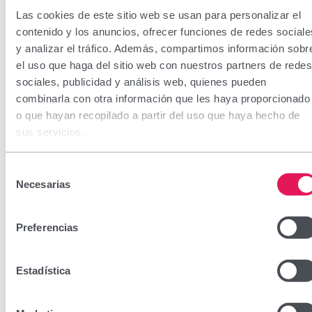
Las cookies de este sitio web se usan para personalizar el
contenido y los anuncios, ofrecer funciones de redes sociale
y analizar el tráfico. Además, compartimos información sobr
el uso que haga del sitio web con nuestros partners de redes
sociales, publicidad y análisis web, quienes pueden
Ferrosol Flash
combinarla con otra información que les haya proporcionado
o que hayan recopilado a partir del uso que haya hecho de
sus servicios.
CN: 197724.3
Selección
Complemento alimenticio que contiene 14 mg de Hierro
Necesarias
de
Sucrosomial®, vitamina C y vitaminas del grupo B, con
consentimiento
una formulación diseñada para adolescentes.
Preferencias
Sin gluten ni lactosa
Estadística
Sin alérgenos