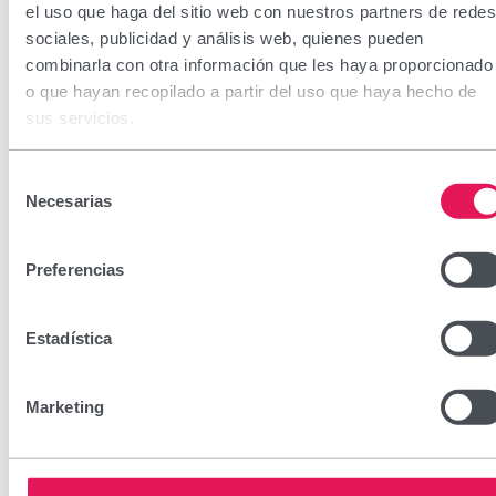
el uso que haga del sitio web con nuestros partners de redes
sociales, publicidad y análisis web, quienes pueden
combinarla con otra información que les haya proporcionado
o que hayan recopilado a partir del uso que haya hecho de
sus servicios.
Rosaderm Gel Crema
Selección
Necesarias
de
consentimiento
CN: 244889.6
Preferencias
Gel-crema hipoalergénico de excelente tolerancia para
pieles con tendencia a la rosácea. Está formulado
Estadística
especialmente para proteger o tratar las pieles sensibles o
muy sensibles con protección SPF30.
Marketing
Encuéntralo en tu farmacia