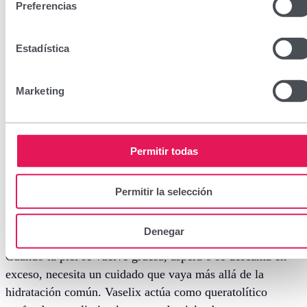
Preferencias
Estadística
Marketing
Vaselix 10% / 20% / 40%
CN: 160422.4
Permitir todas
10% 60 ml
Permitir la selección
20% 15 ml y 60ml
40% 30 ml
Denegar
Cuando la piel se vuelve gruesa, áspera o se descama en
exceso, necesita un cuidado que vaya más allá de la
hidratación común. Vaselix actúa como queratolítico