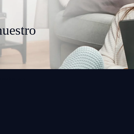
uestro
ensados para