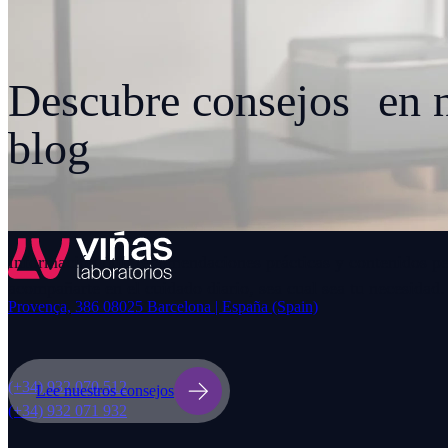
Descubre consejos en n
blog
Información útil, recomendaciones prácticas y contenidos p
acompañarte en el cuidado diario, sea cual sea tu necesidad.
Provença, 386 08025 Barcelona | España (Spain)
(+34) 932 070 512
Lee nuestros consejos
(+34) 932 071 932