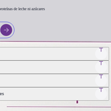
 proteínas de leche ni azúcares
a
nes