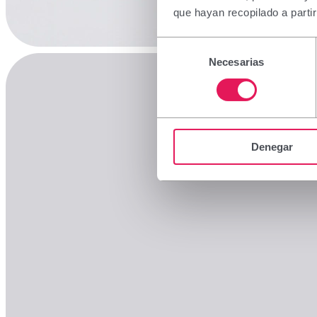
que hayan recopilado a parti
Selección
Necesarias
de
consentimiento
Denegar