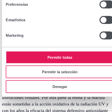
Preferencias
Estadística
Visual Plus 30 cápsulas
Marketing
CN: 162870.1
Permitir todas
Una función visual normal requiere un conjunto de
nutrientes que deben ingerirse en cantidades suficientes. La
Permitir la selección
carencia de algunos de estos nutrientes puede llevar a un
aumento de procesos degenerativos de la retina como la
Denegar
degeneración macular asociada a la edad o a otras
alteraciones visuales. Por otra parte la retina y la mácula
están sometidas a la acción oxidativa de la radiación UV y
con los años la eficacia del sistema defensivo antioxidante