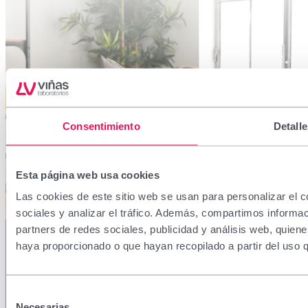
Consentimiento
Detalle
Esta página web usa cookies
Las cookies de este sitio web se usan para personalizar el c
sociales y analizar el tráfico. Además, compartimos informac
partners de redes sociales, publicidad y análisis web, quien
haya proporcionado o que hayan recopilado a partir del uso 
Provença, 386 08025 Barcelona | España (Spain)
Descubre consejos en
Selección
Necesarias