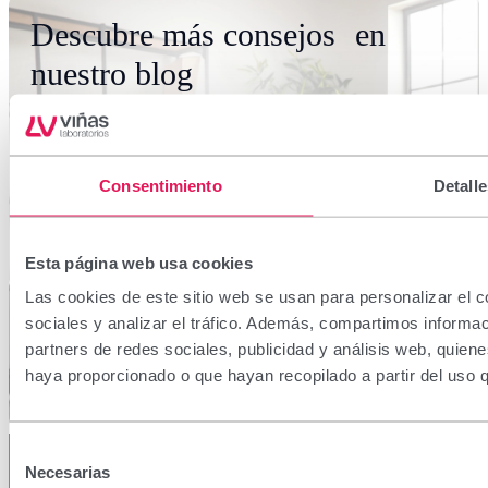
Descubre más consejos en
nuestro blog
Información útil, recomendaciones prácticas y
contenidos pensados para acompañarte en el
Consentimiento
Detalle
cuidado diario, sea cual sea tu necesidad.
Esta página web usa cookies
Lee nuestros consejos
Las cookies de este sitio web se usan para personalizar el c
sociales y analizar el tráfico. Además, compartimos informac
partners de redes sociales, publicidad y análisis web, quien
haya proporcionado o que hayan recopilado a partir del uso 
Selección
Necesarias
de