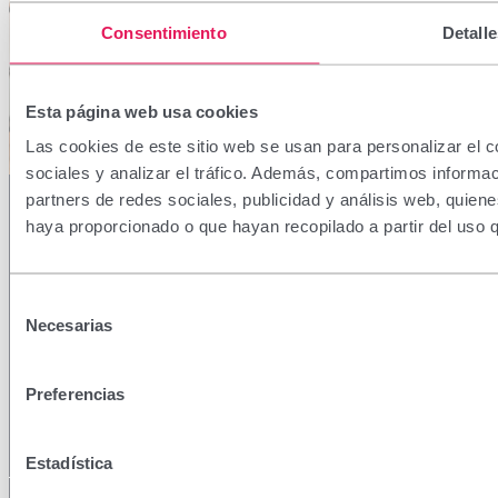
Consentimiento
Detalle
Esta página web usa cookies
Las cookies de este sitio web se usan para personalizar el c
sociales y analizar el tráfico. Además, compartimos informac
partners de redes sociales, publicidad y análisis web, quien
haya proporcionado o que hayan recopilado a partir del uso 
Provença, 386 08025 Barcelona | España (Spain)
Descubre consejos en
Selección
nuestro blog
Necesarias
de
(+34) 932 070 512
(+34) 932 071 932
consentimiento
Productos y soluciones
Preferencias
Sobre Viñas
Información útil, recomendaciones prácticas y contenidos
Soporte
pensados para acompañarte en el cuidado diario, sea cual
Estadística
sea tu necesidad.