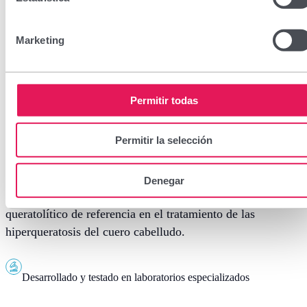
Marketing
Vaselix 10% Gel capilar
Permitir todas
Permitir la selección
CN: 167543.9
Vaselix 10% Gel Capilar está especialmente formulado
Denegar
para su aplicación limpia, cómoda y agradable. Es el
queratolítico de referencia en el tratamiento de las
hiperqueratosis del cuero cabelludo.
Desarrollado y testado en laboratorios especializados