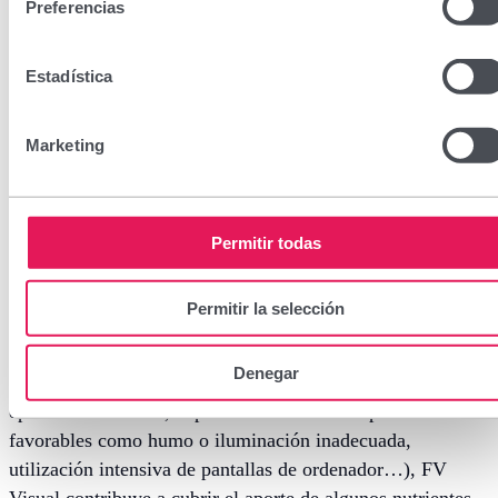
Preferencias
Estadística
Marketing
FV Visual
CN: 373530.8
Permitir todas
40 Cápsulas
Permitir la selección
20 Sobres
Denegar
En circunstancias de sobreesfuerzo visual (estudiantes en
época de exámenes, exposición a ambientes poco
favorables como humo o iluminación inadecuada,
utilización intensiva de pantallas de ordenador…), FV