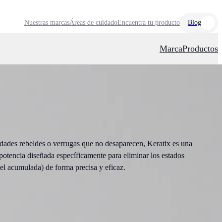
Nuestras marcas
Áreas de cuidado
Encuentra tu producto
Blog
Marca
Productos
sidades rebeldes o verrugas que no desaparecen, Keratix es una
potencia diseñada específicamente para eliminar los estados
el acumulada) de forma precisa y eficaz.