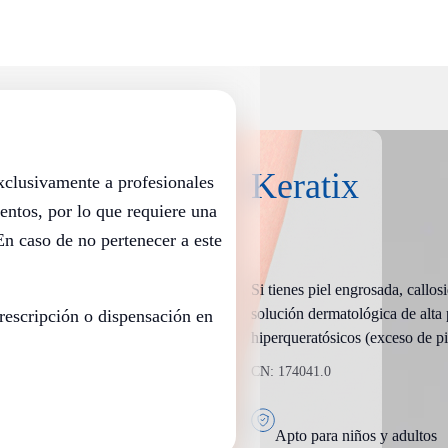
Keratix
exclusivamente a profesionales
entos, por lo que requiere una
En caso de no pertenecer a este
Si tienes piel engrosada, callo
solución dermatológica de alta 
rescripción o dispensación en
hiperqueratósicos (exceso de pi
CN: 174041.0
Apto para niños y adultos