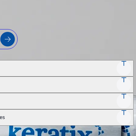
a
nes