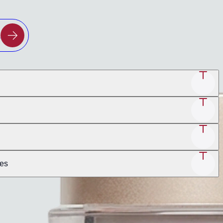
a
nes