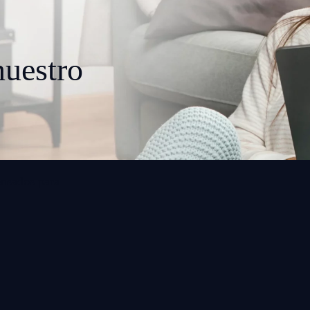
uestro
ensados para