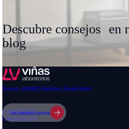
Descubre consejos en n
blog
Información útil, recomendaciones prácticas y contenidos p
acompañarte en el cuidado diario, sea cual sea tu necesidad.
Provença, 386 08025 Barcelona | España (Spain)
(+34) 932 070 512
Lee nuestros consejos
(+34) 932 071 932