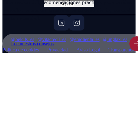
Información útil, recomendaciones prácticas y contenidos
Soporte
pensados para acompañarte en el cuidado diario, sea cual
sea tu necesidad.
@belcils_es
|
@vitacrecil_es
|
@emolienta_es
|
@unglax_es
Lee nuestros consejos
Política de cookies
Privacidad
Aviso Legal
Transparencia