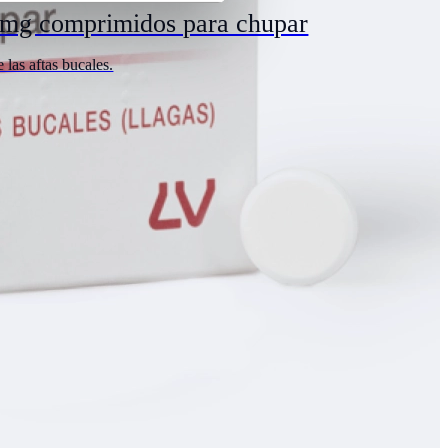
 mg comprimidos para chupar
 las aftas bucales.