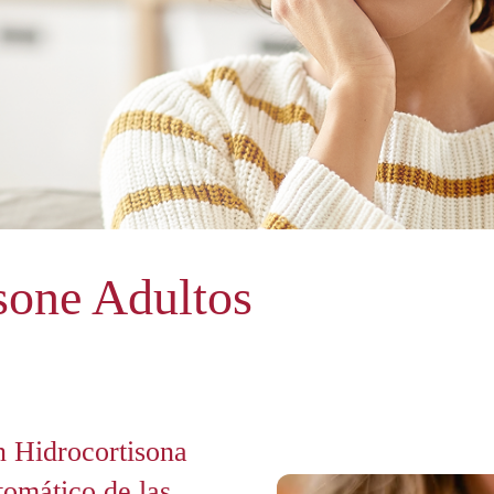
sone Adultos
n Hidrocortisona
tomático de las