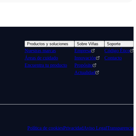
Productos y soluciones
Sobre Viñas
Soporte
Nuestras marcas
Empresa
Código Ético
Áreas de cuidado
Innovación
Contacto
Encuentra tu producto
Propósito
Actualidad
Política de cookies
Privacidad
Aviso Legal
Transparencia