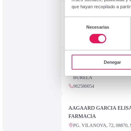
que hayan recopilado a parti
50 POR 100 FARMA, S.L.U
Selección
ALFONSO XII, 6 LOCAL 5, 
Necesarias
de
PETRER
consentimiento
634214039
A MARIÑA, C.B. FARMAC
Denegar
ARCADIO PARDIÑAS, 95, 2
BURELA
982580054
AAGAARD GARCIA ELIS
FARMACIA
PG. VILANOVA, 72, 08870,