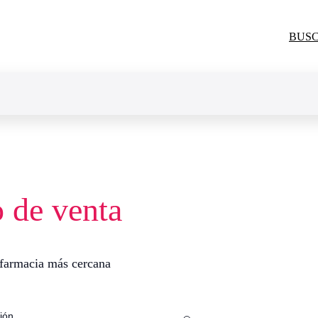
BUSC
o de venta
Vitacrecil
Ojos
afarmacia más cercana