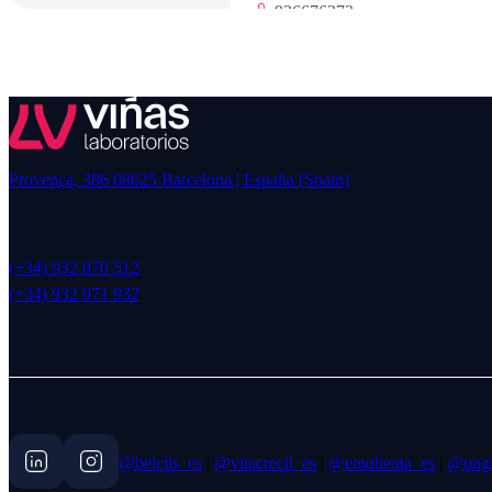
936676373
ABAD C.B. FARMACIA
AVDA. VICTOR GALLEGO,2
ZAMORA
Provença, 386 08025 Barcelona | España (Spain)
980522066
ABADÍA GAMEZ LUCIA 
(+34) 932 070 512
(+34) 932 071 932
VILLAJOYOSA, 74, 28041,
907976353
ABAL, C.B. FARMACIA
MANUEL LEMOS, 34 (C.C.
@belcils_es
|
@vitacrecil_es
|
@emolienta_es
|
@ungl
ROMANA), 36370, RAMAL