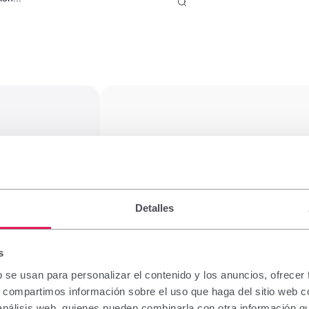
Leaflet
|
©
OpenStreetMap
© CARTO
Unglax
Niños
+
−
Detalles
s
A, 65,
b se usan para personalizar el contenido y los anuncios, ofrecer
s, compartimos información sobre el uso que haga del sitio web 
 análisis web, quienes pueden combinarla con otra información q