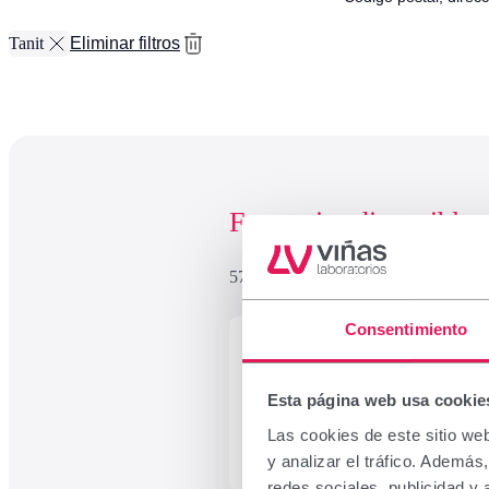
Tanit
Eliminar filtros
Molusk
Uñas
Emolienta
Oral
Farmacias disponibles
5737 farmacias encontradas
Consentimiento
365 FARMA DEHR, S.L.
Esta página web usa cookie
AVDA.CIUDAD DE ALMERI
30010, MURCIA
Las cookies de este sitio we
y analizar el tráfico. Ademá
968251127
redes sociales, publicidad y