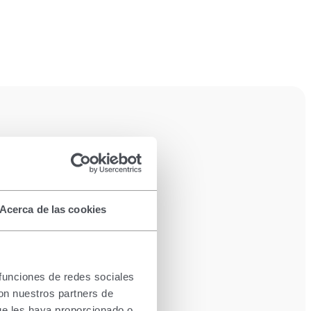
Todas las marcas
Mujer
Acerca de las cookies
 funciones de redes sociales
con nuestros partners de
ue les haya proporcionado o